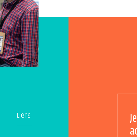
Liens
J
a