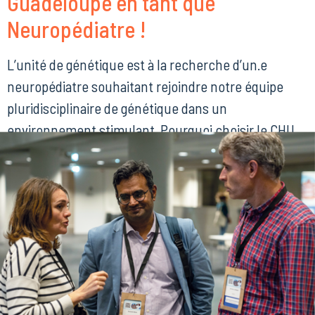
Guadeloupe en tant que
Neuropédiatre !
L’unité de génétique est à la recherche d’un.e
neuropédiatre souhaitant rejoindre notre équipe
pluridisciplinaire de génétique dans un
environnement stimulant. Pourquoi choisir le CHU
de la Guadeloupe ? Une équipe de génétique dédiée
et spécialisée : • Deux médecins généticiens, deux
conseillères en génétique, une chargée de parcours
génomique, une IDE, une psychologue • Activité […]