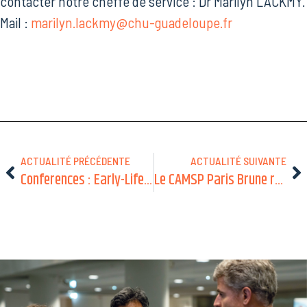
contacter notre cheffe de service : Dr Marilyn LACKMY.
Mail :
marilyn.lackmy@chu-guadeloupe.fr
ACTUALITÉ PRÉCÉDENTE
ACTUALITÉ SUIVANTE
Conferences : Early-Life Adversity and Resilience: Multi-Disciplinary Perspectives in a Rapidly Changing World – Tours, 3-5 septembre 2024
Le CAMSP Paris Brune recherche un pédiatre ou neuropédiatre pour un poste à mi-temps