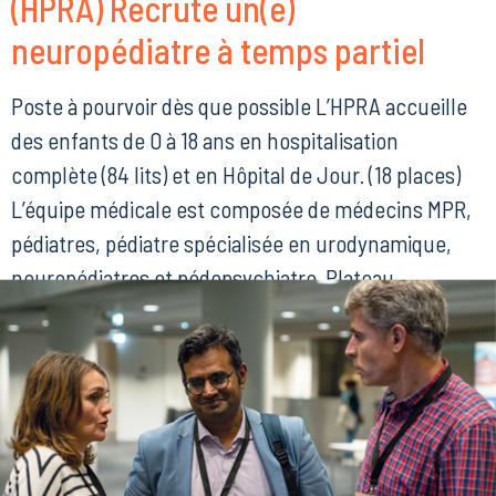
(HPRA) Recrute un(e)
neuropédiatre à temps partiel
Poste à pourvoir dès que possible L’HPRA accueille
des enfants de 0 à 18 ans en hospitalisation
complète (84 lits) et en Hôpital de Jour. (18 places)
L’équipe médicale est composée de médecins MPR,
pédiatres, pédiatre spécialisée en urodynamique,
neuropédiatres et pédopsychiatre. Plateau
technique de réadaptation : kinésithérapie, APA,
ergothérapie, psychomotricité, orthophonie,
neuropsychologie, psychologie, orthoprothésistes,
[…]