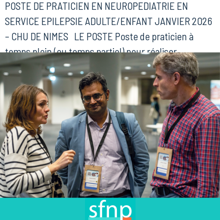
POSTE DE PRATICIEN EN NEUROPEDIATRIE EN
SERVICE EPILEPSIE ADULTE/ENFANT JANVIER 2026
– CHU DE NIMES LE POSTE Poste de praticien à
temps plein (ou temps partiel) pour réaliser
l’interprétation des EEG, réaliser des consultations
d’épileptologie pédiatrique et participer aux HDJ de
parcours pour le bilan des épilepsies complexes. Il
n’y a pas de garde […]