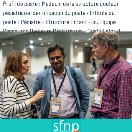
Profil de poste : Medecin de la structure douleur
pédiatrique Identification du poste • Intitulé du
poste : Pédiatre – Structure Enfant -Do, Equipe
Ressource Douleurs Pédiatriques • Grade / statut :
Praticien hospitalier / Praticien contractuel
/Assistant partage/ Chef de clinique Assistant / PU-
PH selon profil • Service d’affectation : Equipe
Enfant -Do , […]