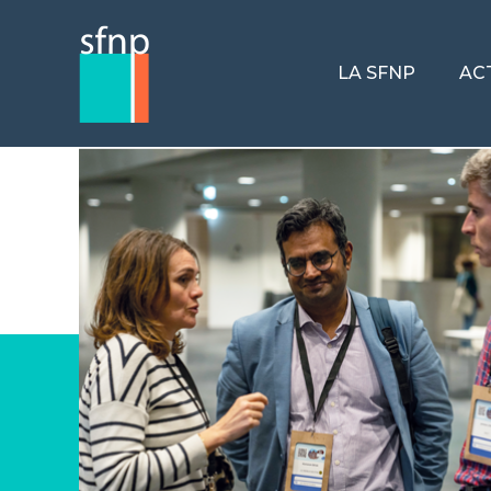
LA SFNP
AC
Jour :
28 septembre 
Petit PC en anténatal Micro
Vous n’avez pas accès à cette page privée.