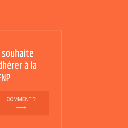
e souhaite
dhérer à la
FNP