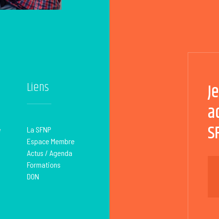
Liens
J
a
S
é
La SFNP
Espace Membre
Actus / Agenda
Formations
DON