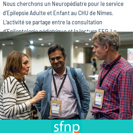
Nous cherchons un Neuropédiatre pour le service
d’Epilepsie Adulte et Enfant au CHU de Nîmes.
L’activité se partage entre la consultation
d’Epileptologie pédiatrique et la lecture EEG. Le
service a une vocation d’exploration et de prise en
charge globale de l’épilepsie chez l’enfant et l’adulte.
L’équipe déjà en place, pluridisciplinaire, comprend 2
neurologues et un […]