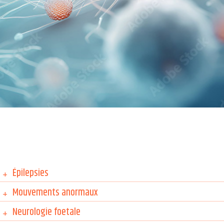
Épilepsies
+
Mouvements anormaux
+
Neurologie foetale
+